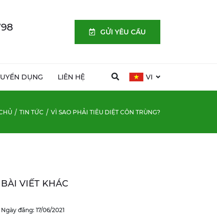
798
GỬI YÊU CẦU
TUYỂN DỤNG
LIÊN HỆ
VI
CHỦ
TIN TỨC
VÌ SAO PHẢI TIÊU DIỆT CÔN TRÙNG?
BÀI VIẾT KHÁC
Ngày đăng: 17/06/2021