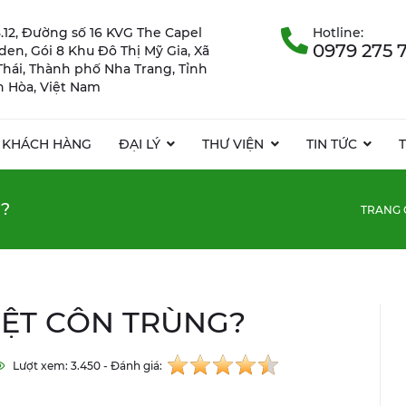
.12, Đường số 16 KVG The Capel
Hotline:
0979 275 
rden, Gói 8 Khu Đô Thị Mỹ Gia, Xã
Thái, Thành phố Nha Trang, Tỉnh
 Hòa, Việt Nam
KHÁCH HÀNG
ĐẠI LÝ
THƯ VIỆN
TIN TỨC
G?
TRANG 
DIỆT CÔN TRÙNG?
Lượt xem: 3.450 - Đánh giá: