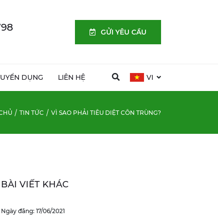
798
GỬI YÊU CẦU
TUYỂN DỤNG
LIÊN HỆ
VI
CHỦ
TIN TỨC
VÌ SAO PHẢI TIÊU DIỆT CÔN TRÙNG?
BÀI VIẾT KHÁC
Ngày đăng: 17/06/2021