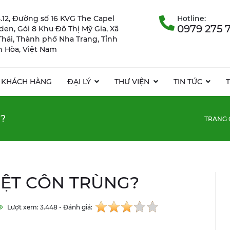
.12, Đường số 16 KVG The Capel
Hotline:
0979 275 
rden, Gói 8 Khu Đô Thị Mỹ Gia, Xã
Thái, Thành phố Nha Trang, Tỉnh
 Hòa, Việt Nam
KHÁCH HÀNG
ĐẠI LÝ
THƯ VIỆN
TIN TỨC
G?
TRANG 
DIỆT CÔN TRÙNG?
Lượt xem: 3.448 - Đánh giá: