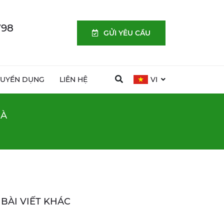
798
GỬI YÊU CẦU
TUYỂN DỤNG
LIÊN HỆ
VI
HÀ
BÀI VIẾT KHÁC