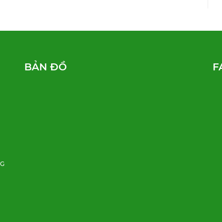
BẢN ĐỒ
F
NG