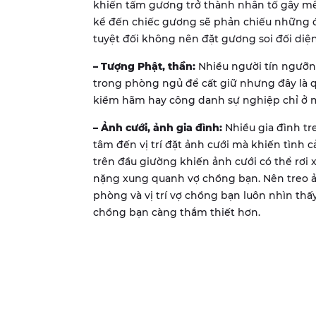
khiến tấm gương trở thành nhân tố gây mê
kể đến chiếc gương sẽ phản chiếu những đ
tuyệt đối không nên đặt gương soi đối diệ
– Tượng Phật, thần:
Nhiều người tín ngưỡn
trong phòng ngủ để cất giữ nhưng đây là qu
kiềm hãm hay công danh sự nghiệp chỉ ở 
– Ảnh cưới, ảnh gia đình:
Nhiều gia đình t
tâm đến vị trí đặt ảnh cưới mà khiến tình
trên đầu giường khiến ảnh cưới có thể rơi x
nặng xung quanh vợ chồng bạn. Nên treo ảnh
phòng và vị trí vợ chồng bạn luôn nhìn thấ
chồng bạn càng thắm thiết hơn.