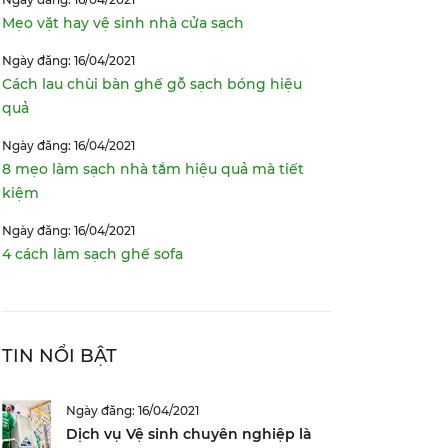
Mẹo vặt hay vệ sinh nhà cửa sạch
Ngày đăng: 16/04/2021
Cách lau chùi bàn ghế gỗ sạch bóng hiệu
quả
Ngày đăng: 16/04/2021
8 mẹo làm sạch nhà tắm hiệu quả mà tiết
kiệm
Ngày đăng: 16/04/2021
4 cách làm sạch ghế sofa
TIN NỔI BẬT
Ngày đăng: 16/04/2021
Dịch vụ Vệ sinh chuyên nghiệp là