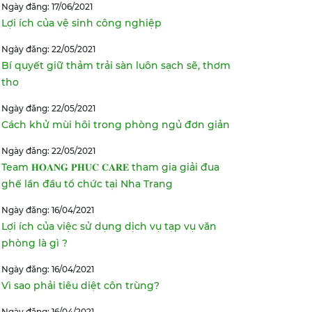
Ngày đăng: 17/06/2021
Lợi ích của vệ sinh công nghiệp
Ngày đăng: 22/05/2021
Bí quyết giữ thảm trải sàn luôn sạch sẽ, thơm
tho
Ngày đăng: 22/05/2021
Cách khử mùi hôi trong phòng ngủ đơn giản
Ngày đăng: 22/05/2021
Team 𝐇𝐎𝐀𝐍𝐆 𝐏𝐇𝐔𝐂 𝐂𝐀𝐑𝐄 tham gia giải đua
ghế lần đầu tổ chức tại Nha Trang
Ngày đăng: 16/04/2021
Lợi ích của việc sử dụng dịch vụ tạp vụ văn
phòng là gì ?
Ngày đăng: 16/04/2021
Vì sao phải tiêu diệt côn trùng?
Ngày đăng: 16/04/2021