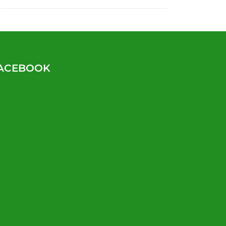
ACEBOOK