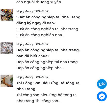
con người thường xuyên...
Ngày đăng: 13/04/2021
Suất ăn công nghiệp tại Nha Trang,
đăng ký ngay đi nào?
Suất ăn công nghiệp tại nha trang
Suất ăn công nghiệp nha...
Ngày đăng: 13/04/2021
Bếp ăn công nghiệp tại nha trang,
bạn đã biết chưa?
Bếp ăn công nghiệp tại nha trang
Bếp ăn công nghiệp nha...
Ngày đăng: 13/04/2021
Thi Công Sơn Hiệu Ứng Bê Tông Tại
Nha Trang
Thi công sơn hiệu ứng bê tông tại
nha trang Thi công sơn...