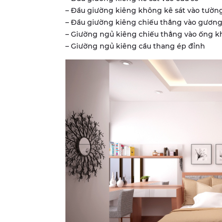
– Đầu giường kiêng không kê sát vào tườn
– Đầu giường kiêng chiếu thẳng vào gươn
– Giường ngủ kiêng chiếu thẳng vào ống k
– Giường ngủ kiêng cầu thang ép đỉnh