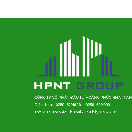
CÔNG TY CỔ PHẦN ĐẦU TƯ HOÀNG PHÚC NHA TRA
Điện thoại: (0258) 6291888 - (0258) 6291999
Thời gian làm việc: Thứ hai - Thứ bảy 7:30–17:00