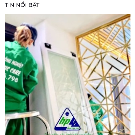
TIN NỔI BẬT