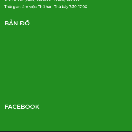
Thời gian làm việc: Thứ hai - Thứ bảy 7:30–17:00
BẢN ĐỒ
FACEBOOK