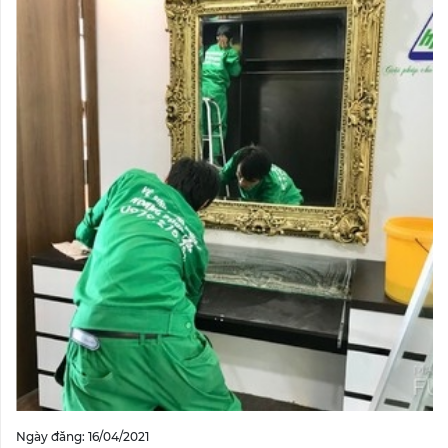
Ngày đăng: 16/04/2021