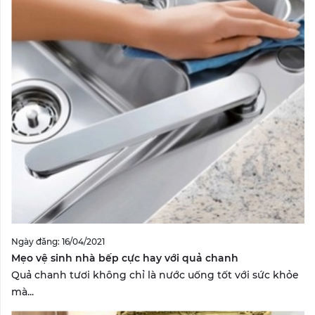
Ngày đăng: 16/04/2021
Mẹo vệ sinh nhà bếp cực hay với quả chanh
Quả chanh tươi không chỉ là nước uống tốt với sức khỏe
mà...