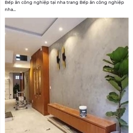
Bếp ăn công nghiệp tại nha trang Bếp ăn công nghiệp
nha...