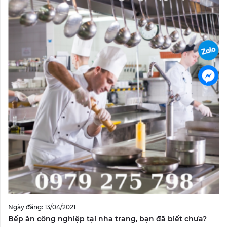
Ngày đăng: 13/04/2021
Bếp ăn công nghiệp tại nha trang, bạn đã biết chưa?