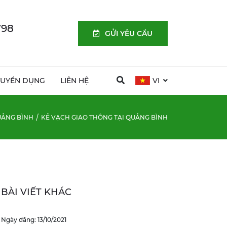
798
GỬI YÊU CẦU
TUYỂN DỤNG
LIÊN HỆ
VI
ẢNG BÌNH
KẺ VẠCH GIAO THÔNG TẠI QUẢNG BÌNH
BÀI VIẾT KHÁC
Ngày đăng: 13/10/2021