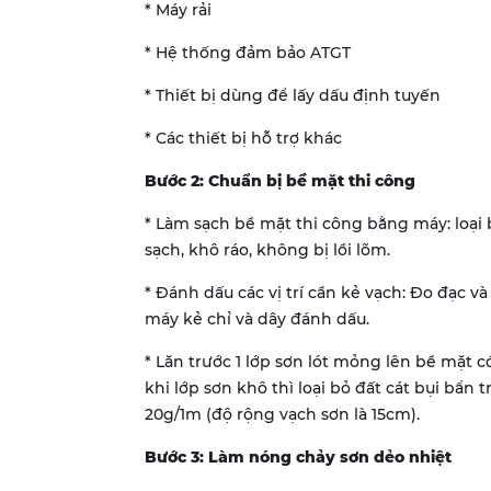
* Máy rải
* Hệ thống đảm bảo ATGT
* Thiết bị dùng để lấy dấu định tuyến
* Các thiết bị hỗ trợ khác
Bước 2: Chuẩn bị bề mặt thi công
* Làm sạch bề mặt thi công bằng máy: loại
sạch, khô ráo, không bị lồi lõm.
* Đánh dấu các vị trí cần kẻ vạch: Đo đạc v
máy kẻ chỉ và dây đánh dấu.
* Lăn trước 1 lớp sơn lót mỏng lên bề mặt 
khi lớp sơn khô thì loại bỏ đất cát bụi bẩn
20g/1m (độ rộng vạch sơn là 15cm).
Bước 3: Làm nóng chảy sơn dẻo nhiệt