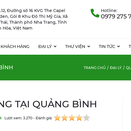
.12, Đường số 16 KVG The Capel
Hotline:
0979 275 
rden, Gói 8 Khu Đô Thị Mỹ Gia, Xã
Thái, Thành phố Nha Trang, Tỉnh
 Hòa, Việt Nam
KHÁCH HÀNG
ĐẠI LÝ
THƯ VIỆN
TIN TỨC
BÌNH
TRANG CHỦ
ĐẠI LÝ
QU
NG TẠI QUẢNG BÌNH
Lượt xem: 3.270 - Đánh giá: