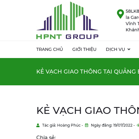
58LK8
la Ga
Vĩnh 
Khánh
TRANG CHỦ
GIỚI THIỆU
DỊCH VỤ
KẺ VẠCH GIAO THÔNG TẠI QUẢNG 
KẺ VẠCH GIAO THÔ
Tác giả: Hoàng Phúc -
Ngày đăng: 19/07/2022 -
Chia sẻ: