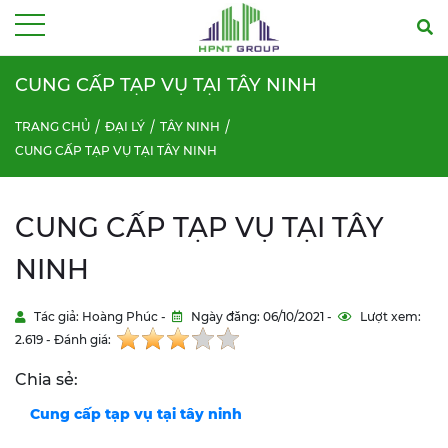
Menu
CUNG CẤP TẠP VỤ TẠI TÂY NINH
TRANG CHỦ
ĐẠI LÝ
TÂY NINH
CUNG CẤP TẠP VỤ TẠI TÂY NINH
CUNG CẤP TẠP VỤ TẠI TÂY
NINH
Tác giả: Hoàng Phúc -
Ngày đăng: 06/10/2021 -
Lượt xem:
2.619 - Đánh giá:
Chia sẻ:
Cung cấp tạp vụ tại
tây ninh