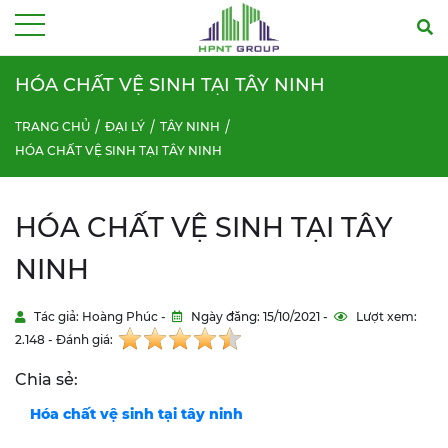
Menu
HÓA CHẤT VỆ SINH TẠI TÂY NINH
TRANG CHỦ
ĐẠI LÝ
TÂY NINH
HÓA CHẤT VỆ SINH TẠI TÂY NINH
HÓA CHẤT VỆ SINH TẠI TÂY
NINH
Tác giả: Hoàng Phúc -
Ngày đăng: 15/10/2021 -
Lượt xem:
2.148 - Đánh giá:
Chia sẻ:
Hóa chất vệ sinh tại tây ninh