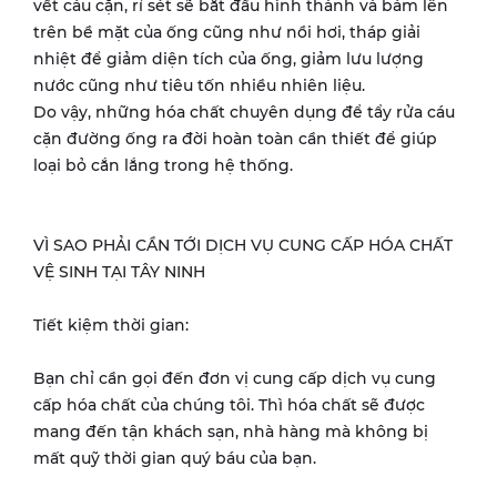
vết cáu cặn, rỉ sét sẽ bắt đầu hình thành và bám lên
trên bề mặt của ống cũng như nồi hơi, tháp giải
nhiệt để giảm diện tích của ống, giảm lưu lượng
nước cũng như tiêu tốn nhiều nhiên liệu.
Do vậy, những hóa chất chuyên dụng để tẩy rửa cáu
cặn đường ống ra đời hoàn toàn cần thiết để giúp
loại bỏ cắn lắng trong hệ thống.
VÌ SAO PHẢI CẦN TỚI DỊCH VỤ CUNG CẤP HÓA CHẤT
VỆ SINH TẠI TÂY NINH
Tiết kiệm thời gian:
Bạn chỉ cần gọi đến đơn vị cung cấp dịch vụ cung
cấp hóa chất của chúng tôi. Thì hóa chất sẽ được
mang đến tận khách sạn, nhà hàng mà không bị
mất quỹ thời gian quý báu của bạn.